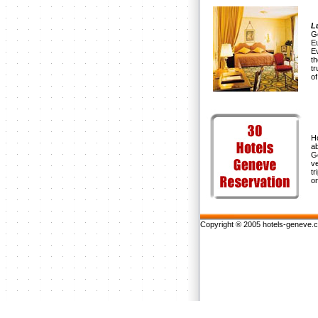
L
G
E
E
th
tr
of
Ho
ab
G
v
t
on
Copyright ® 2005 hotels-geneve.co