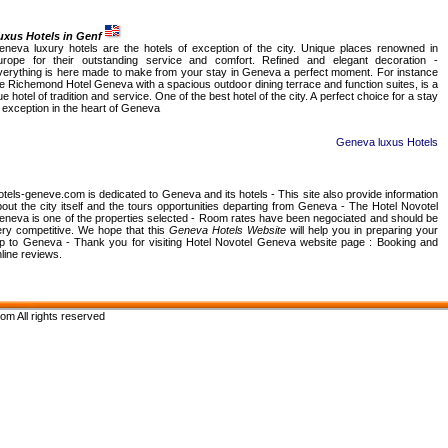
uxus Hotels in Genf
eneva luxury hotels are the hotels of exception of the city. Unique places renowned in
urope for their outstanding service and comfort. Refined and elegant decoration -
verything is here made to make from your stay in Geneva a perfect moment. For instance
e Richemond Hotel Geneva with a spacious outdoor dining terrace and function suites, is a
ue hotel of tradition and service. One of the best hotel of the city. A perfect choice for a stay
 exception in the heart of Geneva
Geneva luxus Hotels
tels-geneve.com is dedicated to Geneva and its hotels - This site also provide information
out the city itself and the tours opportunities departing from Geneva - The Hotel Novotel
eneva is one of the properties selected - Room rates have been negociated and should be
ery competitive. We hope that this
Geneva Hotels Website
will help you in preparing your
rip to Geneva - Thank you for visiting Hotel Novotel Geneva website page : Booking and
line reviews.
m All rights reserved
Reservierung und Bewertungen von Gästen Novotel Centre Hotel Genf