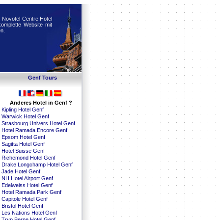
f. Novotel Centre Hotel
omplette Website mit
n.
Genf Tours
Anderes Hotel in Genf ?
Kipling Hotel Genf
Warwick Hotel Genf
Strasbourg Univers Hotel Genf
Hotel Ramada Encore Genf
Epsom Hotel Genf
Sagitta Hotel Genf
Hotel Suisse Genf
Richemond Hotel Genf
Drake Longchamp Hotel Genf
Jade Hotel Genf
NH Hotel Airport Genf
Edelweiss Hotel Genf
Hotel Ramada Park Genf
Capitole Hotel Genf
Bristol Hotel Genf
Les Nations Hotel Genf
Tryp Berne Hotel Genf