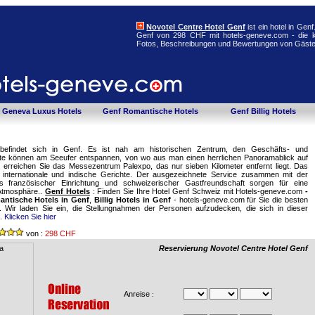
Novotel Centre Hotel Genf
ist ein hotel in Gen
Genf von 298 CHF mit hotels-geneve.com - die k
Fotos, Beschreibungen und Bewertungen von Gäste
Geneva Luxus Hotels
Genf Romantische Hotels
Genf Billig Hotels
befindet sich in Genf. Es ist nah am historischen Zentrum, den Geschäfts- und
ste können am Seeufer entspannen, von wo aus man einen herrlichen Panoramablick auf
 erreichen Sie das Messezentrum Palexpo, das nur sieben Kilometer entfernt liegt. Das
t internationale und indische Gerichte. Der ausgezeichnete Service zusammen mit der
französischer Einrichtung und schweizerischer Gastfreundschaft sorgen für eine
Atmosphäre..
Genf Hotels
: Finden Sie Ihre Hotel Genf Schweiz mit Hotels-geneve.com
-
ntische Hotels in Genf
,
Billig Hotels in Genf
- hotels-geneve.com für Sie die besten
. Wir laden Sie ein, die Stellungnahmen der Personen aufzudecken, die sich in dieser
n.
Klicken Sie hier
von :
298 CHF
Reservierung Novotel Centre Hotel Genf
Anreise
: