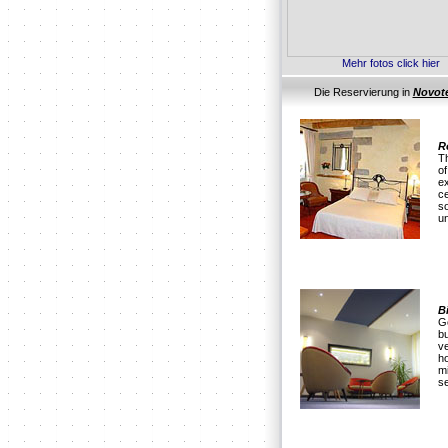
Mehr fotos click hier
Die Reservierung in
Novote
R
Th
o
ex
c
s
un
B
Ge
b
ve
ho
mi
se