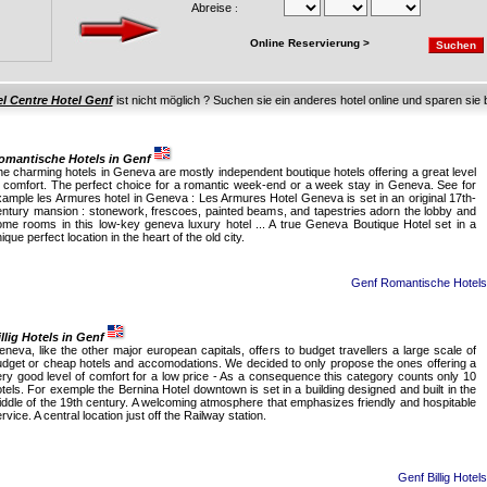
Abreise
:
Online Reservierung >
l Centre Hotel Genf
ist nicht möglich ? Suchen sie ein anderes hotel online und sparen sie 
omantische Hotels in Genf
e charming hotels in Geneva are mostly independent boutique hotels offering a great level
f comfort. The perfect choice for a romantic week-end or a week stay in Geneva. See for
ample les Armures hotel in Geneva : Les Armures Hotel Geneva is set in an original 17th-
entury mansion : stonework, frescoes, painted beams, and tapestries adorn the lobby and
ome rooms in this low-key geneva luxury hotel ... A true Geneva Boutique Hotel set in a
ique perfect location in the heart of the old city.
Genf Romantische Hotels
illig Hotels in Genf
neva, like the other major european capitals, offers to budget travellers a large scale of
udget or cheap hotels and accomodations. We decided to only propose the ones offering a
ry good level of comfort for a low price - As a consequence this category counts only 10
tels. For exemple the Bernina Hotel downtown is set in a building designed and built in the
ddle of the 19th century. A welcoming atmosphere that emphasizes friendly and hospitable
rvice. A central location just off the Railway station.
Genf Billig Hotels