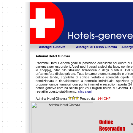
Alberghi Ginevra
Alberghi di Lusso Ginevra
Albergh
Admiral Hotel Ginevra
L’Admiral Hotel Geneva gode di posizione eccellente nel cuore di Gi
partenza per escursioni. A soli pochi passi a piedi dal lago, con le s
lo shoppig, oltre alla stazione ferroviaria e degli autobus. Dal f
un’atmosfera di club privato. Tutte le camere sono tranquille e offro
deliziose tende, copriletto di soffice velluto e splendidi dipinti
condizionata e riscaldamento a controllo individuale, spazioso 
propone lounge fumatori con punto internet e reception aperta 24 o
hotels-geneve.com ha scelto per voi i migliori hotels di Ginevra. L
restati in questo stabilimento.
clicca qui
Admiral Hotel Ginevra
Prezzo da :
144 CHF
I