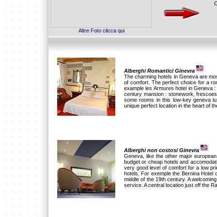
O
Altre Foto clicca qui
Alberghi Romantici Ginevra
The charming hotels in Geneva are mostl
of comfort. The perfect choice for a 
example les Armures hotel in Geneva : 
century mansion : stonework, frescoes
some rooms in this low-key geneva lux
unique perfect location in the heart of the
Alberghi non costosi Ginevra
Geneva, like the other major european c
budget or cheap hotels and accomodati
very good level of comfort for a low p
hotels. For exemple the Bernina Hotel d
middle of the 19th century. A welcomin
service. A central location just off the R