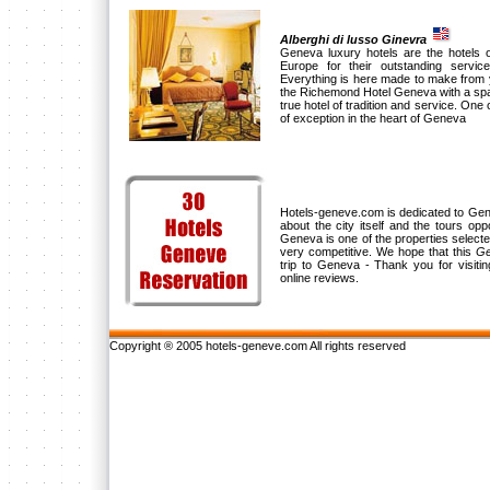
Alberghi di lusso Ginevra
Geneva luxury hotels are the hotels o
Europe for their outstanding servic
Everything is here made to make from 
the Richemond Hotel Geneva with a spaci
true hotel of tradition and service. One o
of exception in the heart of Geneva
Hotels-geneve.com is dedicated to Genev
about the city itself and the tours op
Geneva is one of the properties selec
very competitive. We hope that this
Ge
trip to Geneva - Thank you for visit
online reviews.
Copyright ® 2005 hotels-geneve.com All rights reserved