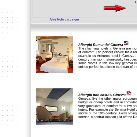
O
Altre Foto clicca qui
Alberghi Romantici Ginevra
The charming hotels in Geneva are mostl
of comfort. The perfect choice for a 
example les Armures hotel in Geneva : 
century mansion : stonework, frescoes
some rooms in this low-key geneva lux
unique perfect location in the heart of the
Alberghi non costosi Ginevra
Geneva, like the other major european c
budget or cheap hotels and accomodati
very good level of comfort for a low p
hotels. For exemple the Bernina Hotel d
middle of the 19th century. A welcomin
service. A central location just off the R